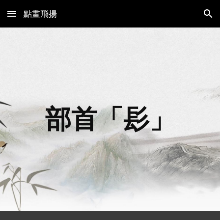
點畫飛揚
Skip to main content
Skip to navigation
部首「
髟
」