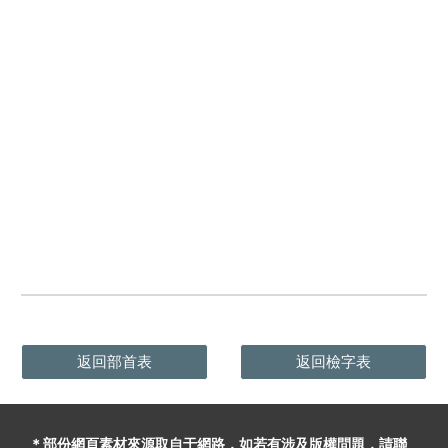
返回部首表
返回檢字表
＊部份網頁素材
來源取自于
網路，
如
若有
涉及版權問題
，請聯