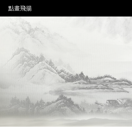
點畫飛揚
Sk