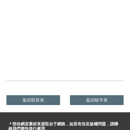
返回部首表
返回檢字表
＊部份網頁素材
來源取自于
網路，
如
若有
涉及版權問題
，請聯
絡我們盡快進行處理。