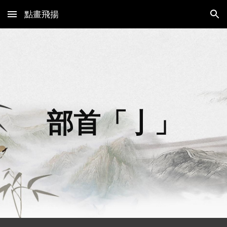
點畫飛揚
Skip to main content
Skip to navigation
部首「亅」