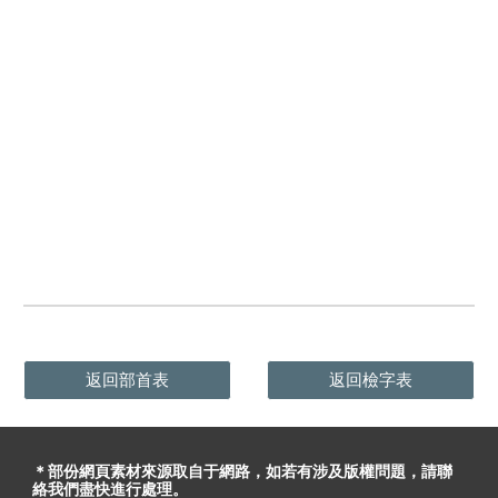
返回部首表
返回檢字表
＊部份網頁素材
來源取自于
網路，
如
若有
涉及版權問題
，請聯
絡我們盡快進行處理。