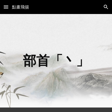
點畫飛揚
Skip to main content
Skip to navigation
部首「丶」