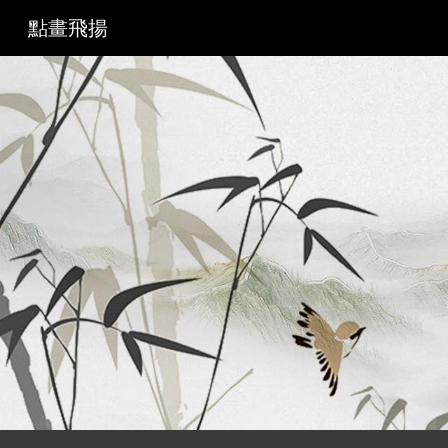
點畫飛揚
Sk