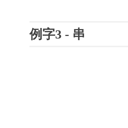
例字
3 - 串