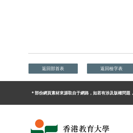
返回部首表
返回檢字表
＊部份網頁素材
來源取自于
網路，
如
若有
涉及版權問題