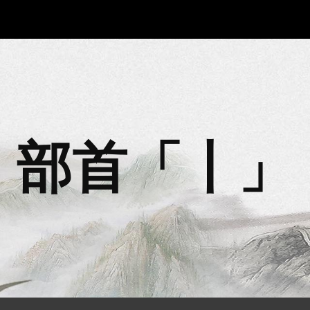
ip to main content
Skip to navigat
部首「丨」